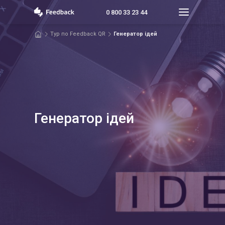
0 800 33 23 44
Тур по Feedback QR
Генератор ідей
Го
Ту
Та
Генератор ідей
Чо
Пр
Т
Мо
Ге