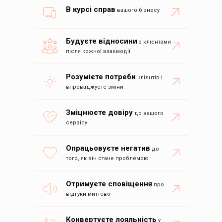
В курсі справ
вашого бізнесу
Будуєте відносини
з клієнтами
після кожної взаємодії
Розумієте потреби
клієнтів і
впроваджуєте зміни
Зміцнюєте довіру
до вашого
сервісу
Опрацьовуєте негатив
до
того, як він стане проблемою
Отримуєте сповіщення
про
відгуки миттєво
Конвертуєте лояльність
у