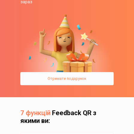
зараз
Отримати подарунок
7 функцій
Feedback QR з
якими ви: