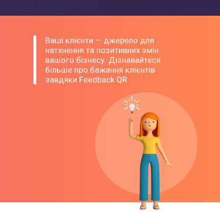
Ко
SM
Ми
Ваші клієнти — джерело для
натхнення та позитивних змін
Ло
вашого бізнесу. Дізнавайтеся
більше про бажання клієнтів
Гу
завдяки Feedback QR.