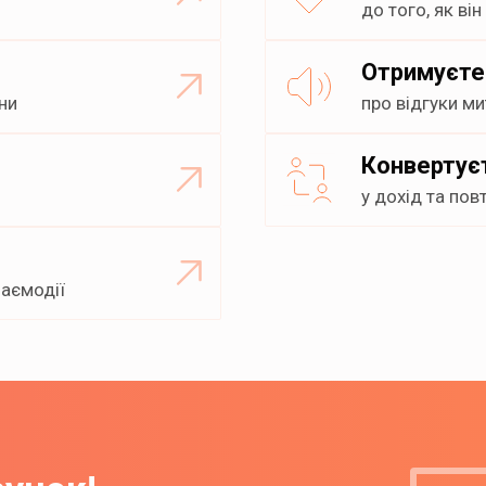
до того, як в
Отримуєте
ни
про відгуки м
Конвертує
у дохід та пов
заємодії