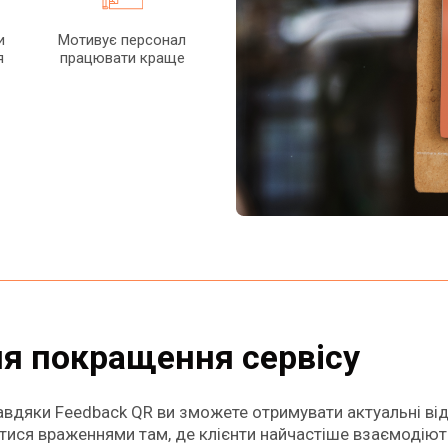
и
Мотивує персонал
я
працювати краще
ля покращення сервісу
завдяки Feedback QR ви зможете отримувати актуальні ві
итися враженнями там, де клієнти найчастіше взаємодіют