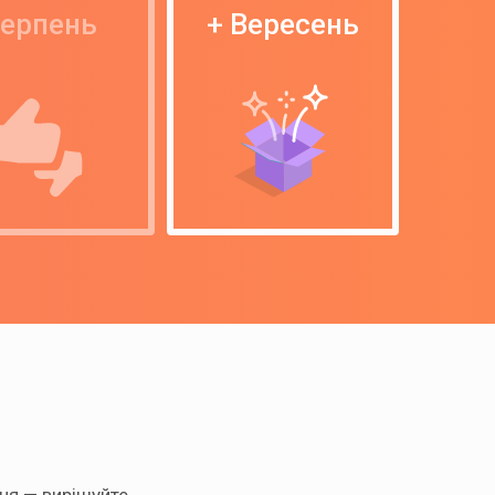
ерпень
+ Вересень