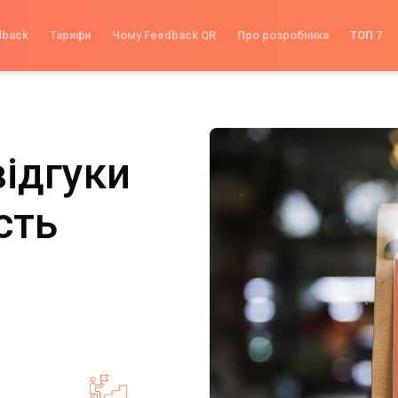
dback
Тарифи
Чому Feedback QR
Про розробника
ТОП 7
відгуки
сть