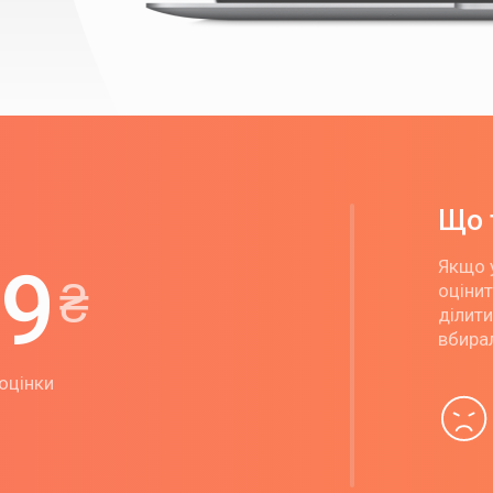
Що 
9
Якщо у
₴
оцінит
ділити
вбирал
 оцінки