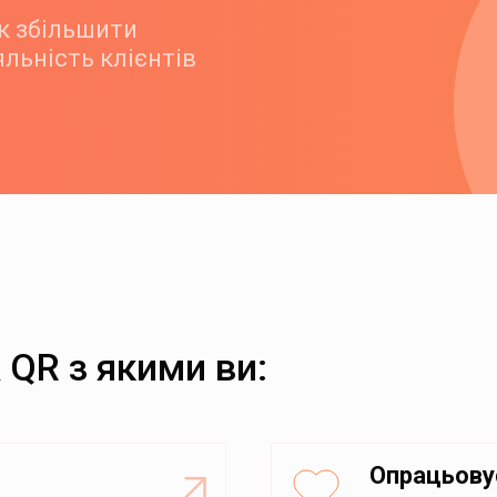
як збільшити
яльність клієнтів
 QR з якими ви:
Опрацьову