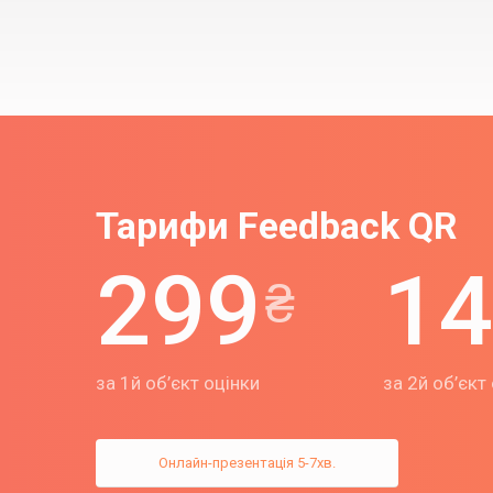
Тарифи Feedback QR
299
14
₴
за 1й об’єкт оцінки
за 2й об’єкт
Онлайн-презентація
5-7хв.