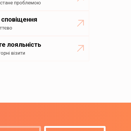
ін стане проблемою
 сповіщення
иттєво
те лояльність
торні візити