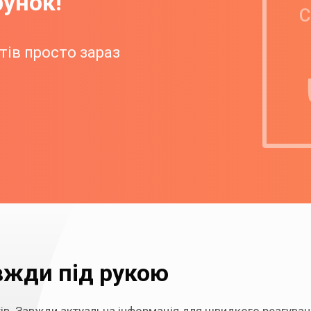
рунок!
С
тів просто зараз
авжди під рукою