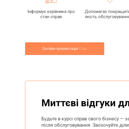
Інформує керівника про
Допомагає покращит
стан справ
якість обслуговуванн
Онлайн-презентація
5-7хв.
Миттєві відгуки д
Будьте в курсі справ свого бізнесу — 
після обслуговування. Заохочуйте діл