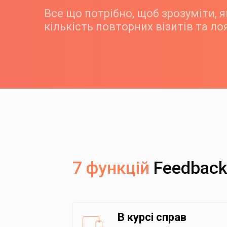
Все що потрібно, щоб зрозуміти, 
кількість повторних візитів та ло
7 функцій
Feedback
В курсі справ