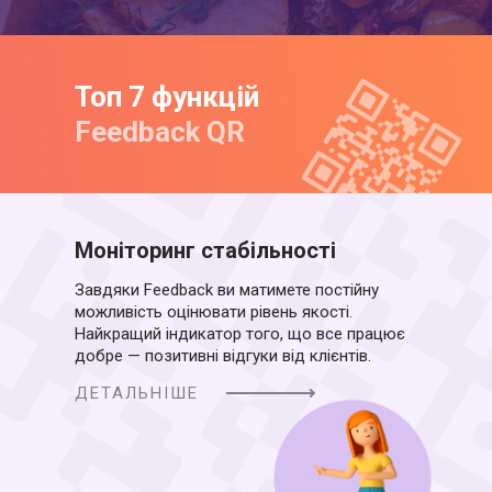
Ко
SM
Ми
Топ 7 функцій
Ло
Feedback QR
Гу
Моніторинг стабільності
Завдяки Feedbaсk ви матимете постійну
можливість оцінювати рівень якості.
Найкращий індикатор того, що все працює
добре — позитивні відгуки від клієнтів.
ДЕТАЛЬНІШЕ