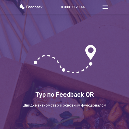
0 800 33 23 44
Го
Т
Та
Чо
Пр
Тур по Feedback QR
Т
Швидке знайомство
з основним функціоналом
Мо
Ге